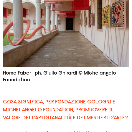
Homo Faber | ph. Giulio Ghirardi © Michelangelo
Foundation
COSA SIGNIFICA, PER FONDAZIONE COLOGNI E
MICHELANGELO FOUNDATION, PROMUOVERE IL
VALORE DELL’ARTIGIANALITÀ E DEI MESTIERI D’ARTE?