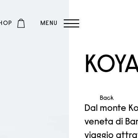
HOP
MENU
KOY
Back
Dal monte Ko
veneta di Ba
viaggio attra