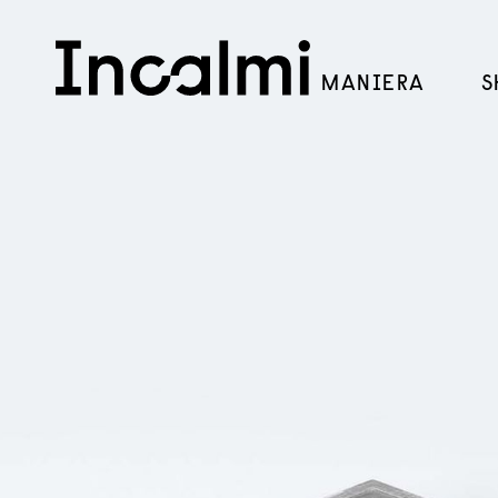
MANIERA
S